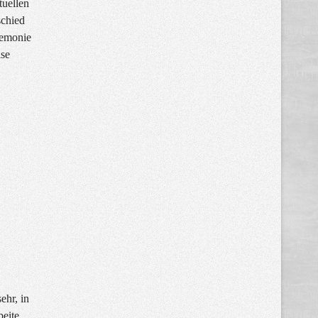
tuellen
schied
remonie
ise
ehr, in
beite