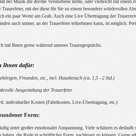
it der Musik die der/die Verstorbene liebte, oder vielleicht mit einem ri
 Trauerfeier, mit der diese für Sie zu einem besonders würdevollen Ab
noch ein paar Worte am Grab. Auch eine Live Übertragung der Trauerze
nden auch immer, an der Trauerfeier teilnehmen kann, ist möglich. Pre
ch mit Ihnen gerne während unseres Trauergesprächs.
n Ihnen dafür:
hörigen, Freunden, etc., incl. Hausbesuch (ca. 1,5 - 2 Std.)
rdevolle Ausgestaltung der Trauerfeier
vtl. individueller Kosten (Fahrtkosten, Live-Übertragung, etc.)
ebundener Form:
ufig unter großer emotionaler Anspannung. Viele schätzen es deshalb s
 haben, die Rede in schriftlicher Form, nachlesen zu können. Gerne ar