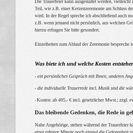
Die Trauerfeier kann ausgestaltet werden, vielleicht m
Teil, wie z.B. einer Kerzenzeremonie am Schluss der
wird. In der Regel spreche ich abschließend auch 
z.B. wenn jemand nicht persönlich, aus welchen Grü
hierzu erfragen Sie bitte gesondert.
Einzelheiten zum Ablauf der Zeremonie bespreche i
Was biete ich und welche Kosten entstehe
- ein persönliches Gespräch mit Ihnen, anderen Ange
- die individuelle Trauerrede incl. Musik und die wü
Kosten: ab 495,- € incl. gesetzlicher Mwst.; zzgl. e
-
Das bleibende Gedenken, die Rede in g
Nahe Angehörige, stehen während der Trauerfeier hä
einer ruhigen Minute noch einmal die Gelegenheit zu