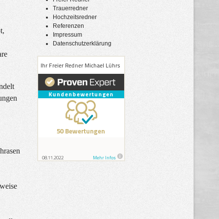
Trauerredner
Hochzeitsredner
Referenzen
t,
Impressum
Datenschutzerklärung
are
ndelt
dungen
Phrasen
sweise