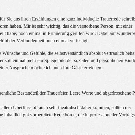
für Sie aus ihren Erzählungen eine ganz individuelle Trauerrede schreib
en haben. Mir ist sehr wichtig, das die verstorbene Person, mit einer
ellt habe, noch einmal in Erinnerung gerufen wird. Dabei auf wunderb
ühl der Verbundenheit noch einmal verfestigt.
 Wünsche und Gefühle, die selbstverständlich absolut vertraulich beha
r soll einmal mehr ein Spiegelbild der sozialen und persönlichen Bin
einer Ansprache möchte ich auch Ihre Gäste erreichen.
sentliche Bestandteil der Trauerfeier. Leere Worte und abgedroschene 
 allem Überfluss oft auch sehr theatralisch daher kommen, sollten der
e inhaltlich gut vorbereitete Rede hören, die in professioneller Vortrag